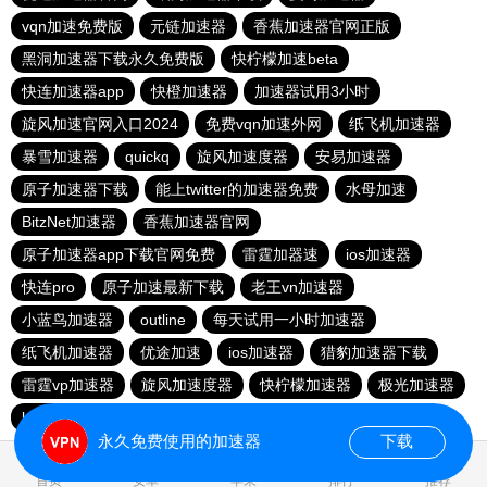
vqn加速免费版
元链加速器
香蕉加速器官网正版
黑洞加速器下载永久免费版
快柠檬加速beta
快连加速器app
快橙加速器
加速器试用3小时
旋风加速官网入口2024
免费vqn加速外网
纸飞机加速器
暴雪加速器
quickq
旋风加速度器
安易加速器
原子加速器下载
能上twitter的加速器免费
水母加速
BitzNet加速器
香蕉加速器官网
原子加速器app下载官网免费
雷霆加器速
ios加速器
快连pro
原子加速最新下载
老王vn加速器
小蓝鸟加速器
outline
每天试用一小时加速器
纸飞机加速器
优途加速
ios加速器
猎豹加速器下载
雷霆vp加速器
旋风加速度器
快柠檬加速器
极光加速器
lets快连
雷霆加器速
旋风加速度器
永久免费使用的加速器
下载
0.034243s
首页
安卓
苹果
排行
推荐