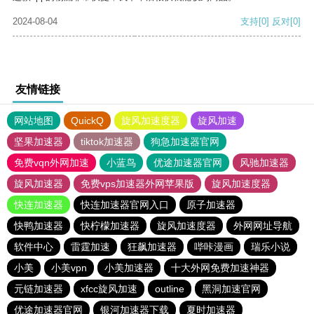
2024-08-04
支持
[0]
反对
[0]
友情链接
网站地图
QuickQ
旋风加速度器
旋风加速
坚果加速器
tiktok加速器
狗急加速器官网
免费vqn外网加速
小蓝鸟
优途加速器官网
风驰加速器
旋风加速器
免费vps加速器外网苹果版
旋风加速度器
快连加速器
快连加速器官网入口
原子加速器
快鸭加速器
快柠檬加速器
旋风加速度器
外网网址导航
软件中心
雷霆加速
狂飙加速器
哔咔漫画
瑞乐小说
小美
小美vpn
小美加速器
十大外网免费加速神器
元链加速器
xfcc旋风加速
outline
黑洞加速官网
优途加速器官网
银河加速器下载
夏时加速器