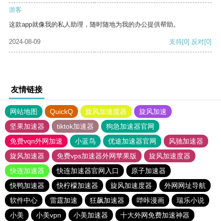
游客
这款app就像我的私人助理，随时随地为我的办公提供帮助。
2024-08-09
支持
[0]
反对
[0]
友情链接
网站地图
QuickQ
旋风加速度器
旋风加速
坚果加速器
tiktok加速器
狗急加速器官网
免费vqn外网加速
小蓝鸟
优途加速器官网
风驰加速器
旋风加速器
免费vps加速器外网苹果版
旋风加速度器
快连加速器
快连加速器官网入口
原子加速器
快鸭加速器
快柠檬加速器
旋风加速度器
外网网址导航
软件中心
雷霆加速
狂飙加速器
哔咔漫画
瑞乐小说
小美
小美vpn
小美加速器
十大外网免费加速神器