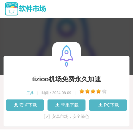
tizioo机场免费永久加速
工具
|
时间：2024-08-09
|
安卓下载
苹果下载
PC下载
安卓市场，安全绿色