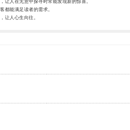
，让人在无意中探寻时常能发现新的惊喜。
客都能满足读者的需求。
，让人心生向往。
。