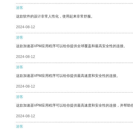
游客
这款软件的设计非常人性化，使用起来非常舒服。
2024-08-12
游客
这款加速器VPM应用程序可以给你提供全球覆盖和最高安全性的连接。
2024-08-12
游客
这款加速器VPM应用程序可以给你提供最高速度和安全性的连接。
2024-08-12
游客
这款加速器VPM应用程序可以给你提供最高速度和安全性的连接，并帮助
2024-08-12
游客