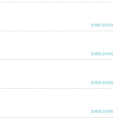
支持
[0]
反对
[0]
支持
[0]
反对
[0]
支持
[0]
反对
[0]
支持
[0]
反对
[0]