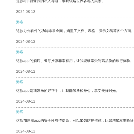
这款app就像我的私人导游，带我领略世界各地的美景。
2024-08-12
游客
这款办公软件的功能非常全面，涵盖了文档、表格、演示文稿等各个方面
2024-08-12
游客
这款app的酒店、餐厅推荐非常有用，让我能够享受到高品质的旅行体验。
2024-08-12
游客
这款app是我娱乐的好帮手，让我能够放松身心，享受美好时光。
2024-08-12
游客
这款加速器app的安全性有待提高，可以加强防护措施，比如增加双重验证
2024-08-12