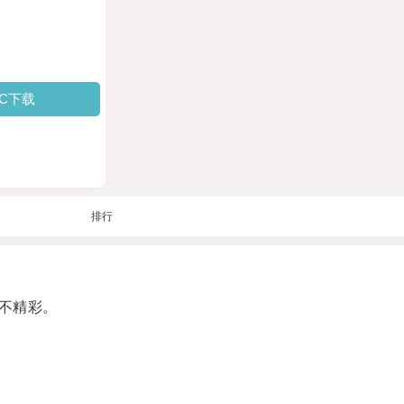
PC下载
排行
不精彩。