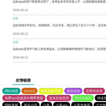
这款app的用户界面简洁明了，使用起来非常容易上手，让我能够快速熟悉
2024-08-12
游客
这款游戏非常好玩，画面精美，玩法丰富。我已经玩了好几个小时，还没
2024-08-12
游客
这款app是我学习路上的良师益友，让我能够随时随地学习新知识，拓宽视
2024-08-12
友情链接
网站地图
QuickQ
旋风加速度器
旋风加速
坚果加速器
免费vps加速器外网苹果版
旋风加速度器
快连加速器
快连
哔咔漫画
瑞乐小说
小美
小美vpn
小美加速器
十大外