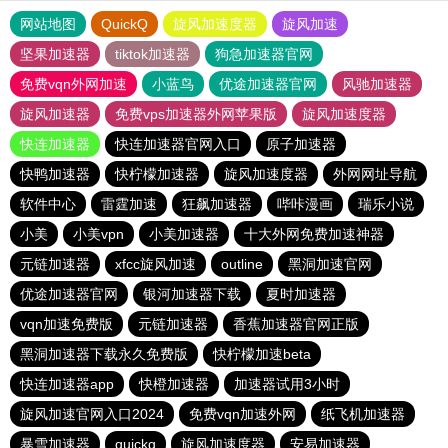
网站地图
QuickQ
旋风加速度器
旋风加速
坚果加速器
tiktok加速器
狗急加速器官网
免费vqn外网加速
小蓝鸟
优途加速器官网
风驰加速器
旋风加速器
免费vps加速器外网苹果版
旋风加速度器
快连加速器
快连加速器官网入口
原子加速器
快鸭加速器
快柠檬加速器
旋风加速度器
外网网址导航
软件中心
雷霆加速
狂飙加速器
哔咔漫画
瑞乐小说
小美
小美vpn
小美加速器
十大外网免费加速神器
元链加速器
xfcc旋风加速
outline
黑洞加速官网
优途加速器官网
银河加速器下载
夏时加速器
vqn加速免费版
元链加速器
香蕉加速器官网正版
黑洞加速器下载永久免费版
快柠檬加速beta
快连加速器app
快橙加速器
加速器试用3小时
旋风加速官网入口2024
免费vqn加速外网
纸飞机加速器
暴雪加速器
quickq
旋风加速度器
安易加速器