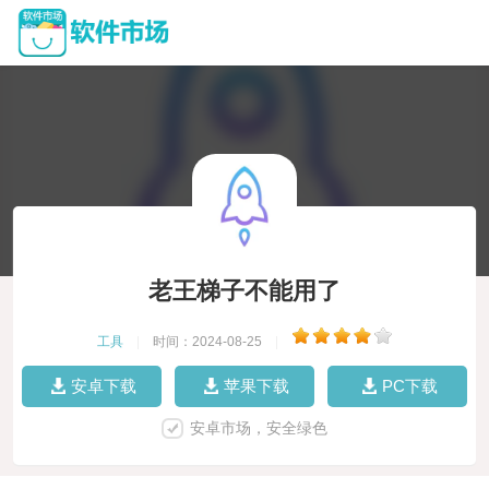
老王梯子不能用了
工具
|
时间：2024-08-25
|
安卓下载
苹果下载
PC下载
安卓市场，安全绿色