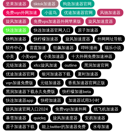
坚果加速器
tiktok加速器
狗急加速器官网
免费vqn外网加速
小蓝鸟
优途加速器官网
风驰加速器
旋风加速器
免费vps加速器外网苹果版
旋风加速度器
快连加速器
快连加速器官网入口
原子加速器
快鸭加速器
快柠檬加速器
旋风加速度器
外网网址导航
软件中心
雷霆加速
狂飙加速器
哔咔漫画
瑞乐小说
小美
小美vpn
小美加速器
十大外网免费加速神器
元链加速器
xfcc旋风加速
outline
黑洞加速官网
优途加速器官网
银河加速器下载
夏时加速器
vqn加速免费版
元链加速器
香蕉加速器官网正版
黑洞加速器下载永久免费版
快柠檬加速beta
快连加速器app
快橙加速器
加速器试用3小时
旋风加速官网入口2024
免费vqn加速外网
纸飞机加速器
暴雪加速器
quickq
旋风加速度器
安易加速器
原子加速器下载
能上twitter的加速器免费
水母加速