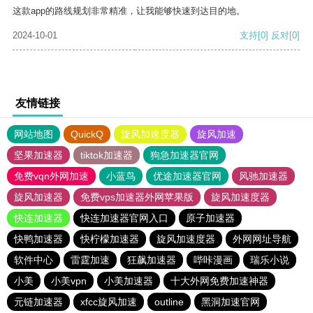
这款app的路线规划非常精准，让我能够快速到达目的地。
2024-10-01
支持
[0]
反对
[0]
友情链接
网站地图
QuickQ
旋风加速度器
旋风加速
坚果加速器
tiktok加速器
狗急加速器官网
免费vqn外网加速
小蓝鸟
优途加速器官网
风驰加速器
旋风加速器
免费vps加速器外网苹果版
旋风加速度器
快连加速器
快连加速器官网入口
原子加速器
快鸭加速器
快柠檬加速器
旋风加速度器
外网网址导航
软件中心
雷霆加速
狂飙加速器
哔咔漫画
瑞乐小说
小美
小美vpn
小美加速器
十大外网免费加速神器
元链加速器
xfcc旋风加速
outline
黑洞加速官网