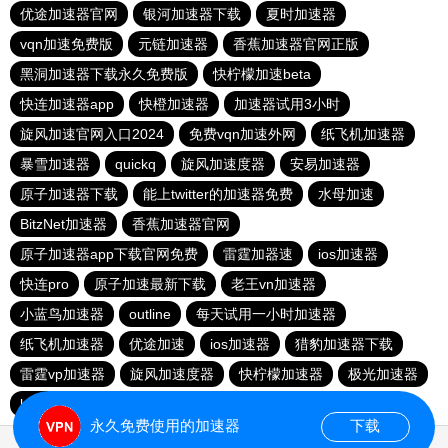
优途加速器官网
银河加速器下载
夏时加速器
vqn加速免费版
元链加速器
香蕉加速器官网正版
黑洞加速器下载永久免费版
快柠檬加速beta
快连加速器app
快橙加速器
加速器试用3小时
旋风加速官网入口2024
免费vqn加速外网
纸飞机加速器
暴雪加速器
quickq
旋风加速度器
安易加速器
原子加速器下载
能上twitter的加速器免费
水母加速
BitzNet加速器
香蕉加速器官网
原子加速器app下载官网免费
雷霆加器速
ios加速器
快连pro
原子加速最新下载
老王vn加速器
小蓝鸟加速器
outline
每天试用一小时加速器
纸飞机加速器
优途加速
ios加速器
猎豹加速器下载
雷霆vp加速器
旋风加速度器
快柠檬加速器
极光加速器
lets快连
雷霆加器速
旋风加速度器
永久免费使用的加速器
下载