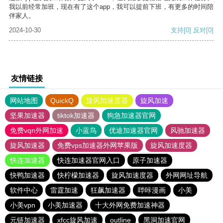
我以前经常加班，现在有了这个app，我可以提前下班，有更多的时间陪
伴家人。
2024-10-30
支持
[0]
反对
[0]
友情链接
网站地图
QuickQ
旋风加速度器
旋风加速
坚果加速器
tiktok加速器
狗急加速器官网
免费vqn外网加速
小蓝鸟
优途加速器官网
风驰加速器
旋风加速器
免费vps加速器外网苹果版
旋风加速度器
快连加速器
快连加速器官网入口
原子加速器
快鸭加速器
快柠檬加速器
旋风加速度器
外网网址导航
软件中心
雷霆加速
狂飙加速器
哔咔漫画
小美
小美vpn
小美加速器
十大外网免费加速神器
元链加速器
xfcc旋风加速
outline
黑洞加速官网