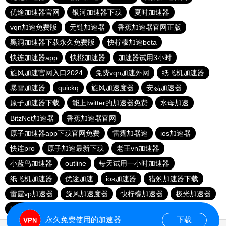
优途加速器官网
银河加速器下载
夏时加速器
vqn加速免费版
元链加速器
香蕉加速器官网正版
黑洞加速器下载永久免费版
快柠檬加速beta
快连加速器app
快橙加速器
加速器试用3小时
旋风加速官网入口2024
免费vqn加速外网
纸飞机加速器
暴雪加速器
quickq
旋风加速度器
安易加速器
原子加速器下载
能上twitter的加速器免费
水母加速
BitzNet加速器
香蕉加速器官网
原子加速器app下载官网免费
雷霆加器速
ios加速器
快连pro
原子加速最新下载
老王vn加速器
小蓝鸟加速器
outline
每天试用一小时加速器
纸飞机加速器
优途加速
ios加速器
猎豹加速器下载
雷霆vp加速器
旋风加速度器
快柠檬加速器
极光加速器
lets快连
雷霆加器速
旋风加速度器
永久免费使用的加速器
下载