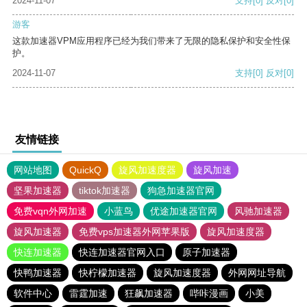
2024-11-07
支持
[0]
反对
[0]
游客
这款加速器VPM应用程序已经为我们带来了无限的隐私保护和安全性保
护。
2024-11-07
支持
[0]
反对
[0]
友情链接
网站地图
QuickQ
旋风加速度器
旋风加速
坚果加速器
tiktok加速器
狗急加速器官网
免费vqn外网加速
小蓝鸟
优途加速器官网
风驰加速器
旋风加速器
免费vps加速器外网苹果版
旋风加速度器
快连加速器
快连加速器官网入口
原子加速器
快鸭加速器
快柠檬加速器
旋风加速度器
外网网址导航
软件中心
雷霆加速
狂飙加速器
哔咔漫画
小美