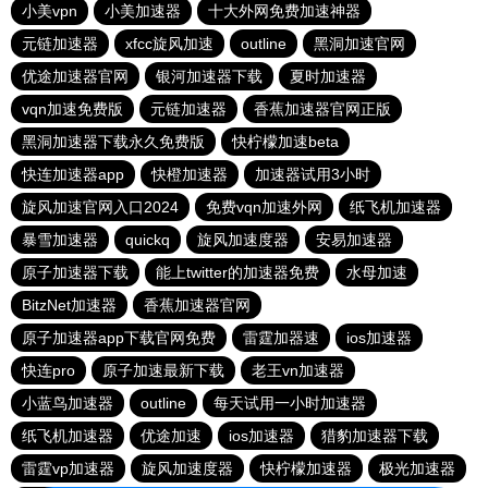
小美vpn
小美加速器
十大外网免费加速神器
元链加速器
xfcc旋风加速
outline
黑洞加速官网
优途加速器官网
银河加速器下载
夏时加速器
vqn加速免费版
元链加速器
香蕉加速器官网正版
黑洞加速器下载永久免费版
快柠檬加速beta
快连加速器app
快橙加速器
加速器试用3小时
旋风加速官网入口2024
免费vqn加速外网
纸飞机加速器
暴雪加速器
quickq
旋风加速度器
安易加速器
原子加速器下载
能上twitter的加速器免费
水母加速
BitzNet加速器
香蕉加速器官网
原子加速器app下载官网免费
雷霆加器速
ios加速器
快连pro
原子加速最新下载
老王vn加速器
小蓝鸟加速器
outline
每天试用一小时加速器
纸飞机加速器
优途加速
ios加速器
猎豹加速器下载
雷霆vp加速器
旋风加速度器
快柠檬加速器
极光加速器